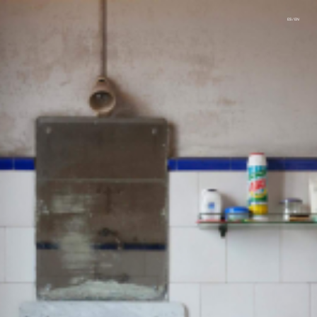
Jordi Baron – Photographer, antique dealer and collector of 
ES
/
EN
Fotógrafo, anticuario y coleccionista de
fotografías antiguas. Cada una de estas facetas
alimenta a las otras dos. Su trabajo fotográfico,
desarrollado desde finales de los años noventa,
ha tomado forma en tres grandes proyectos:
Ídolos (2002–2004), Archivo antropológico de
Barcelona (2006–2010) y Monalisa (2016–2018),
en los que explora cómo las tradiciones
iconográficas y los procesos de la fotografía del
siglo XIX dejan su huella en las prácticas y
representaciones actuales.
Desde sus inicios hasta la actualidad, ha
venido desarrollando el proyecto Domus Barcino
(1995–2024), cuyo objetivo es documentar todo el
proceso de vaciado de muebles, cuadros y objetos
en pisos del Eixample y del casco antiguo de
Barcelona tras el fallecimiento de sus ocupantes,
con el propósito de rescatarlos fotográficamente
instantes antes de su desaparición.